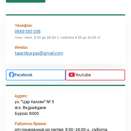
Телефон:
0889 565 038
/пон.-пет. 9:30 до 18:00 ч. събота 9:30 до 14:00 ч/
Имейл:
tapetiburgas@gmail.com
Facebook
Youtube
Адрес:
ул. "Цар Калоян" № 5
ж.к. Възраждане
Бургас 8000
Работно време:
от
понеделник
до
петък
: 9:30-18:00 ч.,
събота
: