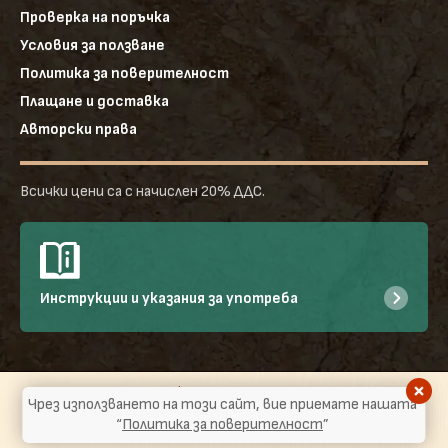
Проверка на поръчка
Условия за ползване
Политика за поверителност
Плащане и доставка
Авторски права
Всички цени са с начислен 20% ДДС.
Инструкции и указания за употреба
©2026
ФОТОТАПЕТ.БГ
|
Евродекор Бургас ООД - Всички права
Чрез използването на този сайт, вие приемате нашата
запазени!
“
Политика за поверителност
”
Уебсайт от
WEBART.BG