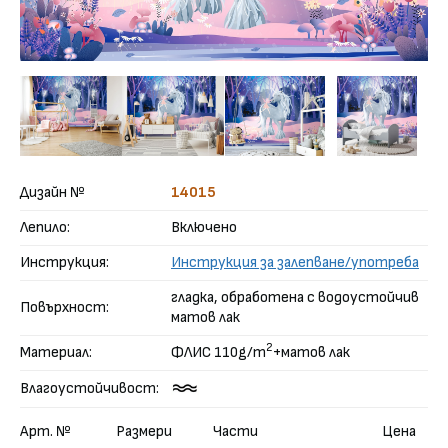
Дизайн №
14015
Лепило:
Включено
Инструкция:
Инструкция за залепване/употреба
гладка, обработена с водоустойчив
Повърхност:
матов лак
2
Материал:
ФЛИС 110g/m
+матов лак
Влагоустойчивост:
Арт. №
Размери
Части
Цена