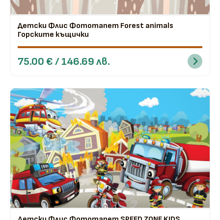
Детски Флис Фототапет Forest animals
Горските къщички
75.00 € / 146.69 лв.
Детски Флис Фототапет SPEED ZONE KIDS