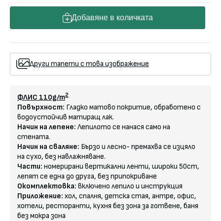
Добавяне в количката
Други тапети с това изображение
2
ФЛИС 110g/m
Повърхност:
Гладко матово покритие, обработено с
водоустойчив матиращ лак.
Начин на лепене:
Лепилото се нанася само на
стената.
Начин на сваляне:
Бързо и лесно- премахва се изцяло
на сухо, без навлажняване.
Части:
номерирани вертикални ленти, широки 50cm,
лепят се една до друга, без припокриване
Окомплектовка:
включено лепило и инструкция
Приложение:
хол, спалня, детска стая, антре, офис,
хотели, ресторанти, кухня без зона за готвене, баня
без мокра зона