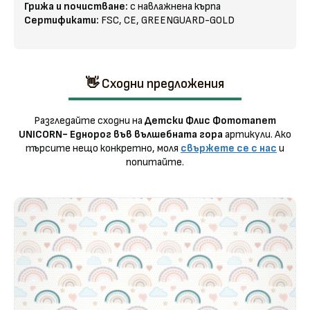
Грижа и почистване:
с навлажнена кърпа
Сертификати:
FSC, CE, GREENGUARD-GOLD
👋 Сходни предложения
Разгледайте сходни на
Детски Флис Фототапет
UNICORN- Еднорог във вълшебната гора
артикули. Ако
търсите нещо конкретно, моля
свържете се с нас
и
попитайте.