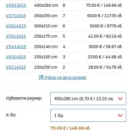
VX814015
400x280 cm
8
75.00 € / 146.69 лв.
VX714015
350x250 cm
7
60.00 € / 117.35 лв.
VX614015
300x210 cm
6
50.00 € / 97.79 лв.
VX514015
250x175 cm
5
41.00 € / 80.19 лв.
VX414015
200x140 cm
4
30.00 € / 58.67 лв.
VX314015
150x105 cm
3
23.00 € / 44.98 лв.
VX114015
100x250 cm
2
28.00 € / 54.76 лв.
Избор на друг размер
Изберете размер:
К-во:
75.00 € / 146.69 лв.