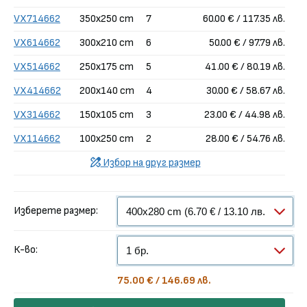
VX714662
350x250 cm
7
60.00 € / 117.35 лв.
VX614662
300x210 cm
6
50.00 € / 97.79 лв.
VX514662
250x175 cm
5
41.00 € / 80.19 лв.
VX414662
200x140 cm
4
30.00 € / 58.67 лв.
VX314662
150x105 cm
3
23.00 € / 44.98 лв.
VX114662
100x250 cm
2
28.00 € / 54.76 лв.
Избор на друг размер
Изберете размер:
К-во:
75.00 € / 146.69 лв.