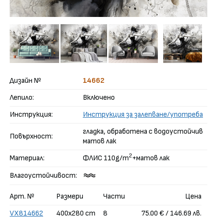
Дизайн №
14662
Лепило:
Включено
Инструкция:
Инструкция за залепване/употреба
гладка, обработена с водоустойчив
Повърхност:
матов лак
2
Материал:
ФЛИС 110g/m
+матов лак
Влагоустойчивост:
Арт. №
Размери
Части
Цена
VX814662
400x280 cm
8
75.00 € / 146.69 лв.