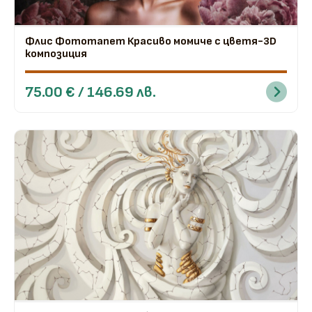
Флис Фототапет Красиво момиче с цветя-3D
композиция
75.00 € / 146.69 лв.