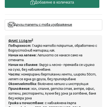
Добавяне в количката
Други тапети с това изображение
2
ФЛИС 110g/m
Повърхност:
Гладко матово покритие, обработено с
водоустойчив матиращ лак.
Начин на лепене:
Лепилото се нанася само на
стената.
Начин на сваляне:
Бързо и лесно- премахва се изцяло
на сухо, без навлажняване.
Части:
номерирани вертикални ленти, широки 50cm,
лепят се една до друга, без припокриване
Окомплектовка:
включено лепило и инструкция
Приложение:
хол, спалня, детска стая, антре, офис,
хотели, ресторанти, кухня без зона за готвене, баня
без мокра зона
Грижа и почистване:
с навлажнена кърпа